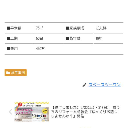
■平米数
75㎡
■家族構成
ご夫婦
■工期
50日
■築年数
19年
■費用
450万
施工事例
スペースツーワン
【終了しました】5/30(土)・31(日) おう
ちのリフォーム相談会『ゆっくりお話し
しませんか？』開催