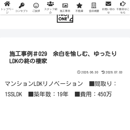
トップペー
スタッフ紹
お問い合わ
千里店はこ
コンセプト
ご挨拶
施工事例
不動産
会社概要
ジ
介
せ
ちら
施工事例＃029 余白を愉しむ、ゆったり
LDKの終の棲家
2026.06.30
2026.07.03
マンションLDKリノベーション ■間取り：
1SSLDK ■築年数：19年 ■費用：450万