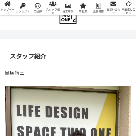
トップペー
スタッフ紹
お問い合わ
千里店はこ
コンセプト
ご挨拶
施工事例
不動産
会社概要
ジ
介
せ
ちら
スタッフ紹介
鳥居靖三