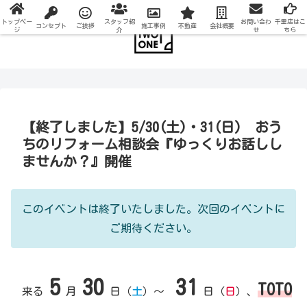
トップペー
スタッフ紹
お問い合わ
千里店はこ
コンセプト
ご挨拶
施工事例
不動産
会社概要
ジ
介
せ
ちら
【終了しました】5/30(土)・31(日) おう
ちのリフォーム相談会『ゆっくりお話しし
ませんか？』開催
このイベントは終了いたしました。次回のイベントに
ご期待ください。
5
30
31
TOTO
来る
月
日（
土
）～
日（
日
）、