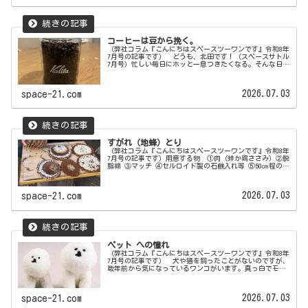
コーヒーは豆から挽く。
（弊社コラム『こんにちはスペースツーワンです』令和8年
7月号の記事です） どうも、北田です！（スペースサトル
7月号）忙しい毎日にホッと一息つきたくなる。そんな日々
に珈琲を。 僕はコーヒーが好きで、味はもちろんです
が、一番はリラックスした時間...
2026.07.03
space-21.com
すがれ（地蜂）とり
（弊社コラム『こんにちはスペースツーワンです』令和8年
7月号の記事です）用意する物 ①肉（蛙か鶏ささみ）②脱
脂綿 ③マッチ ④セルロイド製の石鹸入れ等 ⑤50㎝程の木
の枝⑥スコップ ⑦袋 ⑧軍手・・・ 小学生の時、祖父に
連れられての山遊び、...
2026.07.03
space-21.com
ペット への憧れ
（弊社コラム『こんにちはスペースツーワンです』令和8年
7月号の記事です） 犬や猫を飼ったことがないのですが、
数年前から気になっているワンコがいます。真っ白でモフ
モフの「ビションフリーゼ」です。 楠葉でもお散歩して
いるのをみかけたことがあった...
2026.07.03
space-21.com