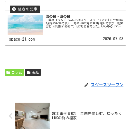
海の日・山の日
（弊社コラム『こんにちはスペースツーワンです』令和8年
7月号の記事です） 海の日は7月の第3月曜日ですが、制定
当初（平成8(1996)年）は7月20日でした。いわゆる「ハッ
ピーマンデー制度（3連休にするため）」での祝日移動で
す。日にちに意味...
2026.07.03
space-21.com
コラム
表紙
スペースツーワン
施工事例＃029 余白を愉しむ、ゆったり
LDKの終の棲家