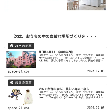
次は、おうちの中の素敵な場所づくりを・・・
ALOHA＆HULA 令和8年7月
（弊社コラム『こんにちはスペースツーワンです』令和8年
7月号の記事です） 「憧れのハワイにも変化が・・・」こ
んにちは 汗ばむ季節になってきましたね。円安の影響で
少し遠くなったハワイですが、日本からの旅行者は徐々に
増えてきているようです。ハワ...
2026.07.03
space-21.com
古来の所作に学ぶ、美しい身のこなし
（弊社コラム『こんにちはスペースツーワンです』令和8年
7月号の記事です） 最近、毎晩のストレッチや週1回のト
レーニングを続けているにもかかわらず、体がガチガチで
肩こり・腰痛に悩まされる日々が続いていました。筋トレ
のパフォーマンスも落ち、すっ...
2026.07.03
space-21.com