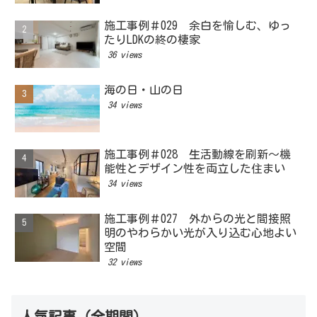
施工事例＃029 余白を愉しむ、ゆっ
たりLDKの終の棲家
36 views
海の日・山の日
34 views
施工事例＃028 生活動線を刷新～機
能性とデザイン性を両立した住まい
34 views
施工事例＃027 外からの光と間接照
明のやわらかい光が入り込む心地よい
空間
32 views
人気記事（全期間）