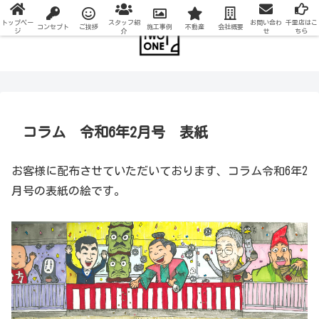
トップペー
スタッフ紹
お問い合わ
千里店はこ
コンセプト
ご挨拶
施工事例
不動産
会社概要
ジ
介
せ
ちら
コラム 令和6年2月号 表紙
お客様に配布させていただいております、コラム令和6年2
月号の表紙の絵です。