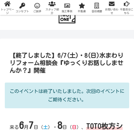
トップペー
スタッフ紹
お問い合わ
千里店はこ
コンセプト
ご挨拶
施工事例
不動産
会社概要
ジ
介
せ
ちら
【終了しました】6/7(土)・8(日)水まわり
リフォーム相談会『ゆっくりお話ししませ
んか？』開催
このイベントは終了いたしました。次回のイベントに
ご期待ください。
6
7
8
TOTO枚方シ
来る
月
日（
土
）・
日（
日
）、